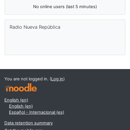
No online users (last 5 minutes)
Skip Radio Nueva República
Radio Nueva República
Supplementary blocks
You are not logged in. (
Log in
)
English ‎(en)‎
English ‎(en)‎
Español - Internacional ‎(es)‎
Data retention summary