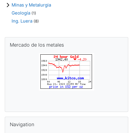
Minas y Metalurgia
Geología
(1)
Ing. Luera
(8)
Blocks
Skip Mercado de los metales
Mercado de los metales
Skip Navigation
Navigation