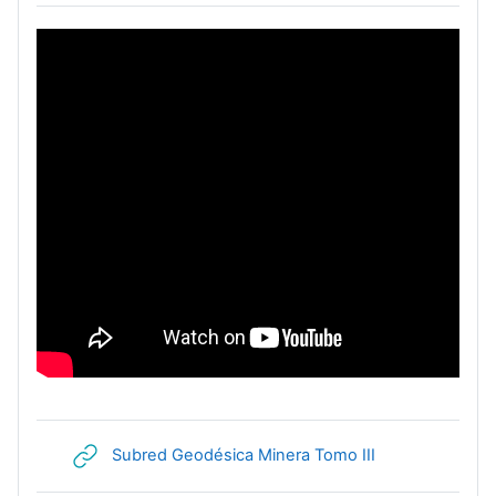
URL
Subred Geodésica Minera Tomo III